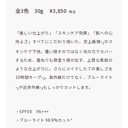
全3色 30g
¥3,850
税込
「美しい仕上がり」「スキンケア効果」「肌への心
地よさ」すべてにこだわり抜いた、史上最強
のス
*1
キンケア下地。覆い隠すのではなく光の力でカバー
するため、重ねても厚塗り感が出ず、上質な素肌の
ような仕上がりに。さらにメイクしたての美しさを
10時間キープ
。紫外線だけでなく、ブルーライト
*2
や近赤外線
もしっかりカットします。
*3
*3
・SPF00 PA+++
・ブルーライト 98.8%カット*