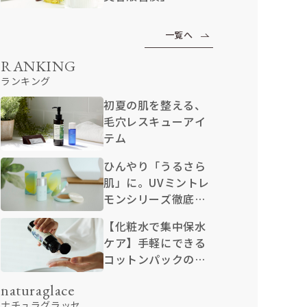
一覧へ
RANKING
ランキング
初夏の肌を整える、
毛穴レスキューアイ
テム
ひんやり「うるさら
肌」に。UVミントレ
モンシリーズ徹底解
説
【化粧水で集中保水
ケア】手軽にできる
コットンパックのや
り方
naturaglace
ナチュラグラッセ