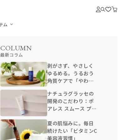
テム
COLUMN
最新コラム
剥がさず、やさしく
ゆるめる。うるおう
角質ケアで「やわら
か卵肌」
ナチュラグラッセの
開発のこだわり：ポ
アレス スムース プラ
イマー N
夏の肌悩みに。毎日
続けたい「ビタミンC
美容液習慣」