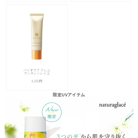
バイオラブ クレム
アンティソレイユ
4,180円
限定UVアイテム