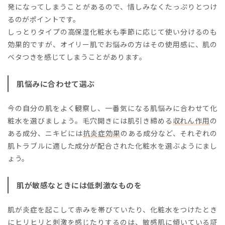
発になってしまうことがあるので、惜しみなくたっぷりとつけ
るのがポイントです。
しっとりタイプの高保湿化粧水も季節に応じて使い分けるのも
効果的ですが、オイリー肌でお悩みの方はその使用感に、肌の
ベタつきを感じてしまうことがあります。
肌悩みに合わせて選ぶ
今の自分の肌をよく観察し、一番気になる肌悩みに合わせて化
粧水を選びましょう。毛穴開きには肌引き締める
収れん作用
の
ある成分、ニキビには
抗炎症効果
のある成分など、それぞれの
肌トラブルに適した成分が配合された化粧水を選ぶようにまし
ょう。
肌が敏感なときには低刺激なものを
肌が炎症を起こして赤みを帯びていたり、化粧水をつけたとき
にヒリヒリと刺激を感じたりするのは、敏感肌に傾いている証