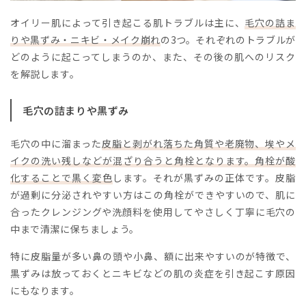
オイリー肌によって引き起こる肌トラブルは主に、
毛穴の詰ま
りや黒ずみ・ニキビ・メイク崩れ
の3つ。それぞれのトラブルが
どのように起こってしまうのか、また、その後の肌へのリスク
を解説します。
毛穴の詰まりや黒ずみ
毛穴の中に溜まった
皮脂と剥がれ落ちた角質や老廃物、埃やメ
イクの洗い残しなどが混ざり合うと角栓となります。角栓が酸
化することで黒く変色
します。それが黒ずみの正体です。皮脂
が過剰に分泌されやすい方はこの角栓ができやすいので、肌に
合ったクレンジングや洗顔料を使用してやさしく丁寧に毛穴の
中まで清潔に保ちましょう。
特に皮脂量が多い鼻の頭や小鼻、額に出来やすいのが特徴で、
黒ずみは放っておくとニキビなどの肌の炎症を引き起こす原因
にもなります。