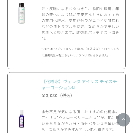
汗・皮脂によるベタつき*1、季節や環境、年
齢の変化により肌が不安定なときにおすすめ
の薬用化粧水。薬用成分*2がニキビや肌荒れ
などの肌トラブルを防ぎ、なめらかで美しい
素肌へと整えます。敏感肌パッチテスト済み
*3。
*1油性肌 *2グリチルリチン酸2K（有効成分） *3すべての方
に皮膚刺激が起こらないというわけではありません。
【化粧水】ヴェレダ アイリス モイスチ
ャーローションN
￥3,080（税込）
水分不足が気になる肌におすすめの化粧水。
アイリス*やスローベリーエキス**が、肌に潤
いを与えながら水分・油分バランスを補い保
ち、なめらかでみずみずしい肌へ導きます。