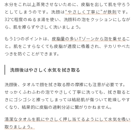
水分をこれ以上蒸発させないために、皮脂を出して肌を守ろう
としてしまうのです。洗顔は
“やさしく丁寧に”が鉄則
です。
32℃程度のぬるま湯を使い、洗顔料の泡をクッションにしなが
ら、肌を擦らずやさしく洗いましょう。
もう1つのポイントは、
皮脂量の多いTゾーンから泡を乗せる
こ
と。肌をこすらなくても皮脂が適度に吸着され、テカリやべた
つきを防ぐことができます。
洗顔後はやさしく水気を拭き取る
洗顔後、タオルで顔を拭き取る際の摩擦にも注意が必要です。
せっかくふわふわの泡でやさしく丁寧に洗っても、拭き取ると
きにゴシゴシと擦ってしまっては結局肌が傷ついて乾燥しやす
くなり、結果的に皮脂の過剰分泌に繋がりかねません。
清潔なタオルを肌にやさしく押し当てるようにして水気を吸い
取りましょう。