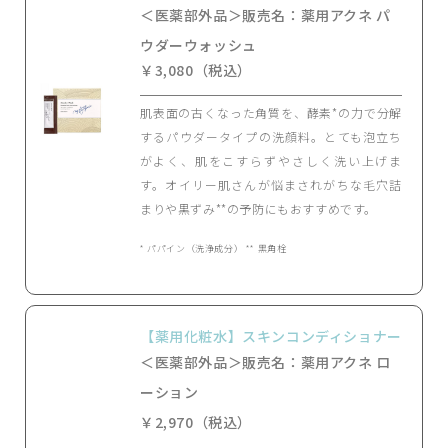
＜医薬部外品＞販売名：薬用アクネ パ
ウダーウォッシュ
￥3,080（税込）
肌表面の古くなった角質を、酵素*の力で分解
するパウダータイプの洗顔料。とても泡立ち
がよく、肌をこすらずやさしく洗い上げま
す。オイリー肌さんが悩まされがちな毛穴詰
まりや黒ずみ**の予防にもおすすめです。
* パパイン（洗浄成分） ** 黒角栓
【薬用化粧水】スキンコンディショナー
＜医薬部外品＞販売名：薬用アクネ ロ
ーション
￥2,970（税込）