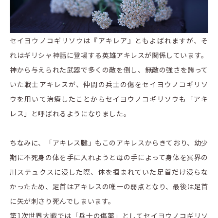
セイヨウノコギリソウは『アキレア』ともよばれますが、そ
れはギリシャ神話に登場する英雄アキレスが関係しています。
神から与えられた武器で多くの敵を倒し、無敵の強さを誇って
いた戦士アキレスが、仲間の兵士の傷をセイヨウノコギリソ
ウを用いて治療したことからセイヨウノコギリソウも「アキ
レス」と呼ばれるようになりました。
ちなみに、「アキレス腱」もこのアキレスからきており、幼少
期に不死身の体を手に入れようと母の手によって身体を冥界の
川ステュクスに浸した際、体を掴まれていた足首だけ浸らな
かったため、足首はアキレスの唯一の弱点となり、最後は足首
に矢が刺さり死んでしまいます。
第1次世界大戦では「兵士の傷薬」としてセイヨウノコギリソ