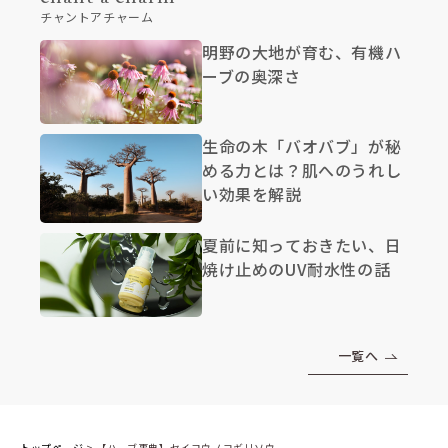
チャントアチャーム
明野の大地が育む、有機ハ
ーブの奥深さ
生命の木「バオバブ」が秘
める力とは？肌へのうれし
い効果を解説
夏前に知っておきたい、日
焼け止めのUV耐水性の話
一覧へ
トップページ
>
【ハーブ事典】セイヨウノコギリソウ