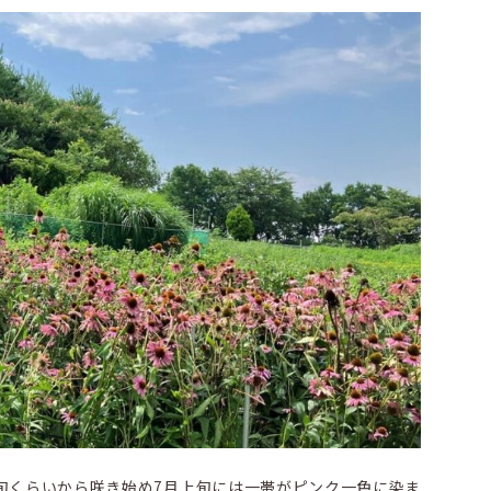
旬くらいから咲き始め7月上旬には一帯がピンク一色に染ま