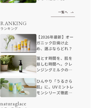
ルフケア
一覧へ
RANKING
ランキング
【2026年最新】オー
ガニック日焼け止
め、選ぶならどれ？
落とす時間を、肌を
慈しむ時間へ。クレ
ンジングミルクの魅
力
ひんやり「うるさら
肌」に。UVミントレ
モンシリーズ徹底解
説
naturaglace