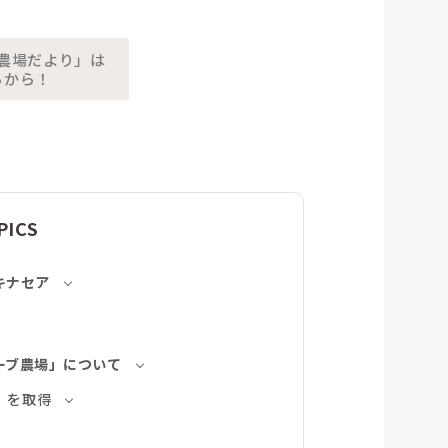
農場だより」は
らから！
PICS
キナセア
ーブ農場」について
」を取得