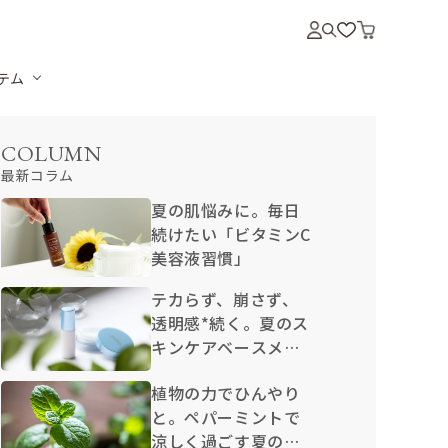
テム
COLUMN
最新コラム
夏の肌悩みに。毎日
続けたい「ビタミンC
美容液習慣」
テカらず、崩さず、
透明感*続く。夏のス
キンケアベースメイ
ク
植物の力でひんやり
と。ペパーミントで
涼しく過ごす夏のセ