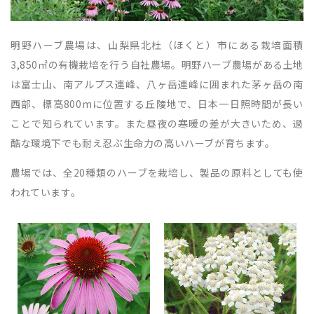
明野ハーブ農場は、山梨県北杜（ほくと）市にある栽培面積
3,850㎡の有機栽培を行う自社農場。明野ハーブ農場がある土地
は富士山、南アルプス連峰、八ヶ岳連峰に囲まれた茅ヶ岳の南
西部、標高800mに位置する丘陵地で、日本一日照時間が長い
ことで知られています。また昼夜の寒暖の差が大きいため、過
酷な環境下でも耐え忍ぶ生命力の高いハーブが育ちます。
農場では、全20種類のハーブを栽培し、製品の原料としても使
われています。