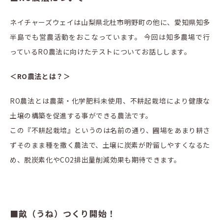
ネイチャーズウェイは山梨県北杜市明野町の他に、愛知県知多
半島でも営農活動をおこなっています。 今回は知多農場で行
っているRO農法に向けたテストについてお話しします。
＜RO農法とは？＞
RO農法とは農薬・化学肥料未使用、不耕起栽培により健康な
土壌の構築を促進する事ができる農法です。
この『不耕起栽培』というのは名前の通り、圃場をあまり耕さ
ずそのまま種を撒く農法で、土壌に炭素が貯留しやすくなるた
め、脱炭素化やCO2排出量削減効果も期待できます。
■畝（うね）つくり開始！