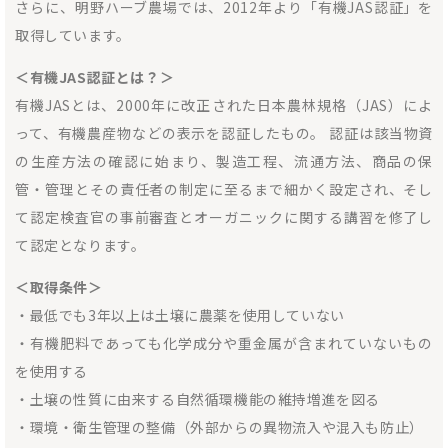
さらに、明野ハーブ農場では、2012年より「有機JAS認証」を
取得しています。
＜有機JAS認証とは？＞
有機JASとは、2000年に改正された日本農林規格（JAS）によ
って、有機農産物などの表示を認証したもの。 認証は該当物資
の生産方法の確認に始まり、製造工程、流通方法、商品の保
管・管理とその責任者の制定に至るまで細かく設定され、そし
て認定検査官の事前審査とオーガニックに関する講習を修了し
て認定となります。
＜取得条件＞
・最低でも3年以上は土壌に農薬を使用していない
・有機肥料であっても化学成分や重金属が含まれていないもの
を使用する
・土壌の性質に由来する自然循環機能の維持増進を図る
・環境・衛生管理の整備（外部からの異物流入や混入も防止）