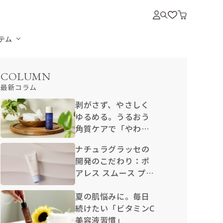
テム
COLUMN
最新コラム
剥がさず、やさしく
ゆるめる。うるおう
角質ケアで「やわら
か卵肌」
ナチュラグラッセの
開発のこだわり：ポ
アレス スムース プラ
イマー N
夏の肌悩みに。毎日
続けたい「ビタミンC
美容液習慣」