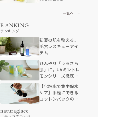
一覧へ
RANKING
ランキング
初夏の肌を整える、
毛穴レスキューアイ
テム
ひんやり「うるさら
肌」に。UVミントレ
モンシリーズ徹底解
説
【化粧水で集中保水
ケア】手軽にできる
コットンパックのや
り方
naturaglace
ナチュラグラッセ