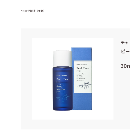
*コメ発酵液（柔軟）
チャ
ピー
30