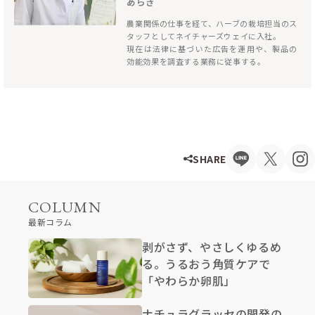
あらき
農業関係の仕事を経て、ハーブの栽培担当のス
タッフとしてネイチャーズウェイに入社。
現在は法律に基づいた広告を運用や、製品の
効能効果を調査する業務に従事する。
SHARE
COLUMN
最新コラム
剥がさず、やさしくゆるめ
る。うるおう角質ケアで
「やわらか卵肌」
ナチュラグラッセの開発の