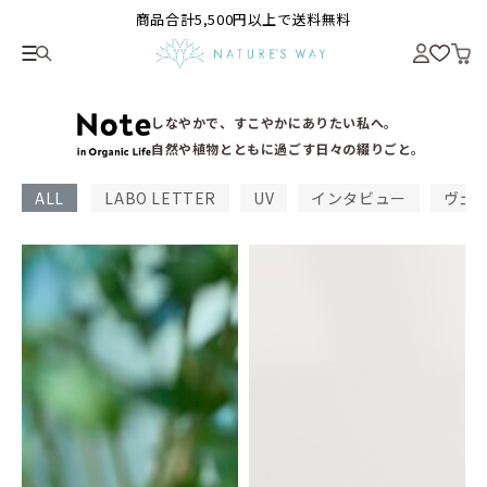
商品合計5,500円以上で送料無料
しなやかで、すこやかにありたい私へ。
自然や植物とともに過ごす日々の綴りごと。
ALL
LABO LETTER
UV
インタビュー
ヴェ