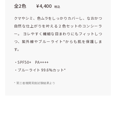
全2色
¥4,400
税込
クマやシミ、色ムラをしっかりカバーし、なおかつ
自然な仕上がりを叶える２色セットのコンシーラ
ー。 ヨレやすく繊細な目まわりにもフィットしつ
つ、紫外線やブルーライト*からも肌を保護しま
す。
・SPF50+ PA++++
・ブルーライト 99.6%カット*
* 第三者機関実施試験結果より