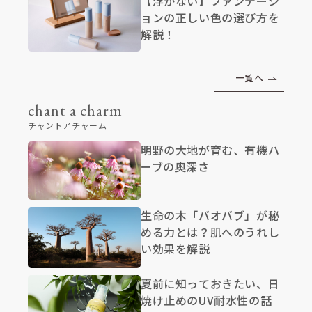
【浮かない】ファンデーシ
ョンの正しい色の選び方を
解説！
一覧へ
chant a charm
チャントアチャーム
明野の大地が育む、有機ハ
ーブの奥深さ
生命の木「バオバブ」が秘
める力とは？肌へのうれし
い効果を解説
夏前に知っておきたい、日
焼け止めのUV耐水性の話