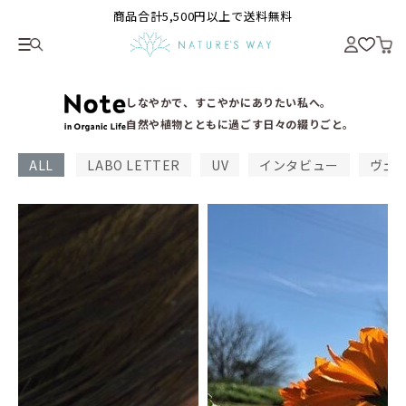
商品合計5,500円以上で送料無料
しなやかで、すこやかにありたい私へ。
自然や植物とともに過ごす日々の綴りごと。
ALL
LABO LETTER
UV
インタビュー
ヴェ