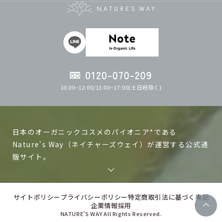
0120-070-209
10:00~12:00/13:00~17:00(土日祝除く)
日本のオーガニックコスメのパイオニア*である
Nature’s Way（ネイチャーズウェイ）が運営する公式通
販サイト。
ネイチャーズウェイの製品は日本で作る、日本人の肌に
あった自然化粧品、オーガニックコスメを目指して研究
サイトポリシー
プライバシーポリシー
特定商取引法に基づく表記
企業情報
採用
開発しています。山梨県北杜市には「有機JAS認証」を取
NATURE’S WAY All Rights Reserved.
得したオーガニック原料のハーブを育てる自社農場も保