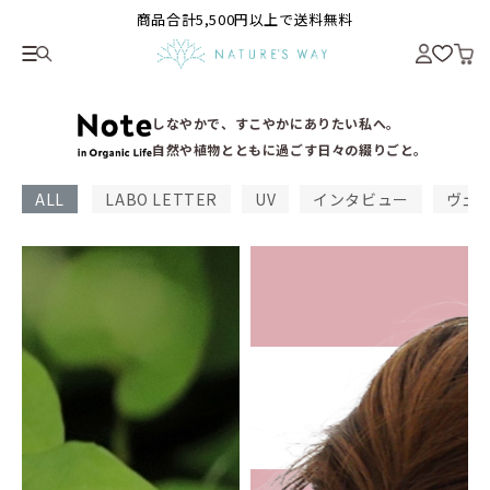
商品合計5,500円以上で送料無料
しなやかで、すこやかにありたい私へ。
自然や植物とともに過ごす日々の綴りごと。
ALL
LABO LETTER
UV
インタビュー
ヴェ