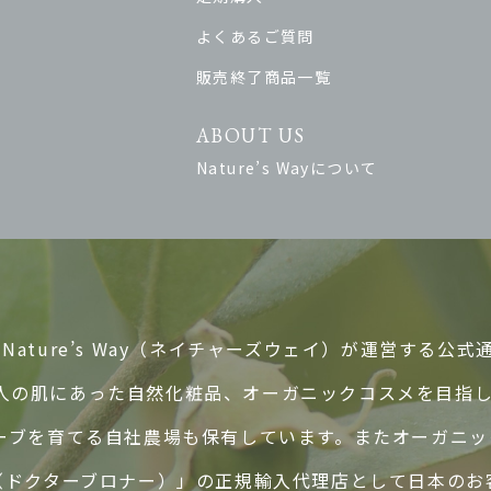
よくあるご質問
販売終了商品一覧
ABOUT US
Nature’s Wayについて
ature’s Way（ネイチャーズウェイ）が運営する公式
人の肌にあった自然化粧品、オーガニックコスメを目指
ハーブを育てる自社農場も保有しています。またオーガニ
ER’S（ドクターブロナー）」の正規輸入代理店として日本