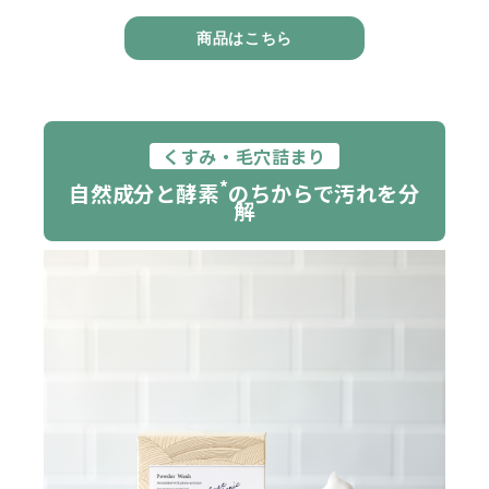
商品はこちら
くすみ・毛穴詰まり
*
自然成分と酵素
のちからで汚れを分
解