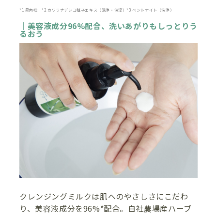
*1 黒角栓 *2 カワラナデシコ種子エキス（洗浄・保湿）*3 ベントナイト（洗浄）
｜美容液成分96%配合、洗いあがりもしっとりう
るおう
クレンジングミルクは肌へのやさしさにこだわ
り、美容液成分を96%*配合。自社農場産ハーブ