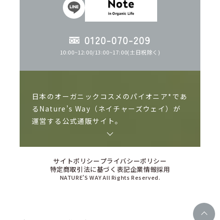
0120-070-209
10:00~12:00/13:00~17:00(土日祝除く)
日本のオーガニックコスメのパイオニア*であ
るNature’s Way（ネイチャーズウェイ）が
運営する公式通販サイト。
ネイチャーズウェイの製品は日本で作る、日
本人の肌にあった自然化粧品、オーガニック
サイトポリシー
プライバシーポリシー
特定商取引法に基づく表記
企業情報
採用
コスメを目指して研究開発しています。山梨
NATURE’S WAY All Rights Reserved.
県北杜市には「有機JAS認証」を取得したオ
ーガニック原料のハーブを育てる自社農場も
保有しています。またオーガニックコスメと
して歴史のある海外ブランド「WELEDA（ヴ