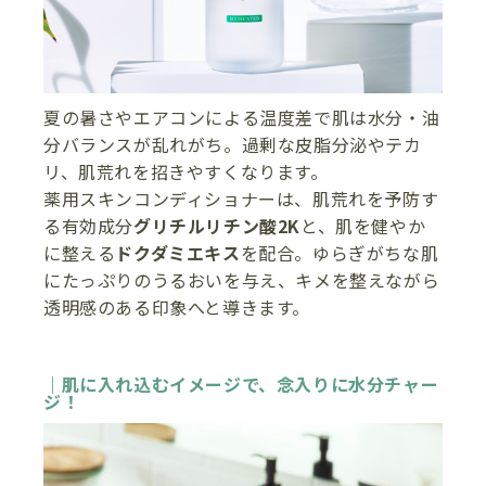
夏の暑さやエアコンによる温度差で肌は水分・油
分バランスが乱れがち。過剰な皮脂分泌やテカ
リ、肌荒れを招きやすくなります。
薬用スキンコンディショナーは、肌荒れを予防す
る有効成分
グリチルリチン酸2K
と、肌を健やか
に整える
ドクダミエキス
を配合。ゆらぎがちな肌
にたっぷりのうるおいを与え、キメを整えながら
透明感のある印象へと導きます。
｜肌に入れ込むイメージで、念入りに水分チャー
ジ！