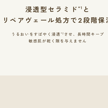
浸透型セラミド
と
*1
リペアヴェール処方で
段階保
2
うるおいをすばやく浸透
させ、長時間キープ
*2
敏感肌が乾く隙を与えません