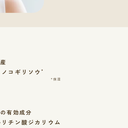
場産
ウノコギリソウ
*
*保湿
来の有効成分
ルリチン酸ジカリウム