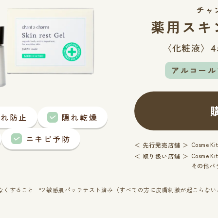
チャ
薬用スキ
〈化粧液〉
4
アルコール
あれ防止
隠れ乾燥
ニキビ予防
Cosme K
＜ 先行発売店舗 ＞
Cosme K
＜ 取り扱い店舗 ＞
その他バ
少なくすること
*2 敏感肌パッチテスト済み（すべての方に皮膚刺激が起こらな