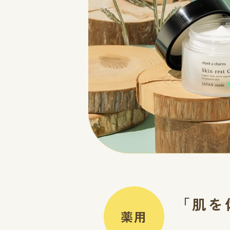
「肌を
薬用