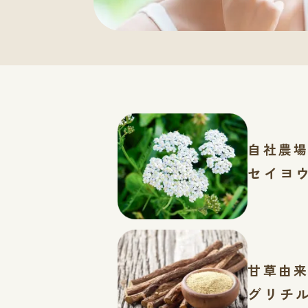
自社農
セイヨ
甘草由
グリチ