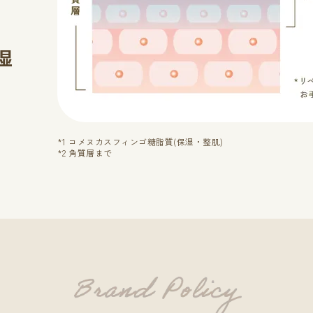
湿
*1 コメヌカスフィンゴ糖脂質(保湿・整肌)
*2 角質層まで