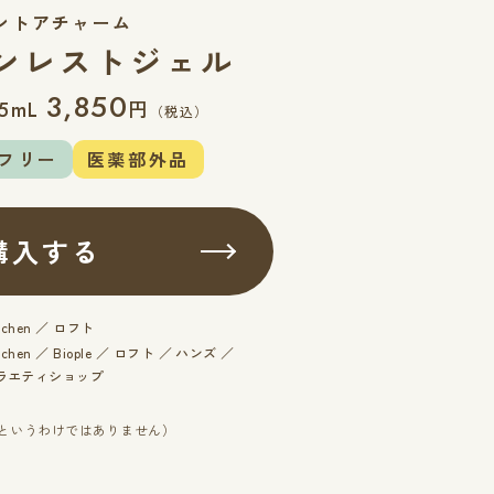
ントアチャーム
ンレストジェル
3,850
円
5mL
（税込）
フリー
医薬部外品
購入する
itchen ／ ロフト
itchen ／ Biople ／ ロフト ／ ハンズ ／
ラエティショップ
いというわけではありません）