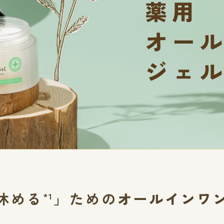
休める
」ための
オールインワ
*1