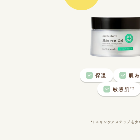
保湿
肌
敏感肌
*2
*1 スキンケアステップを