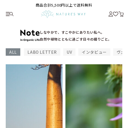
商品合計5,500円以上で送料無料
しなやかで、すこやかにありたい私へ。
自然や植物とともに過ごす日々の綴りごと。
ALL
LABO LETTER
UV
インタビュー
ヴェ