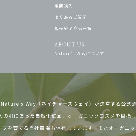
定期購入
よくあるご質問
販売終了商品一覧
ABOUT US
Nature’s Wayについて
ature’s Way（ネイチャーズウェイ）が運営する公式
人の肌にあった自然化粧品、オーガニックコスメを目指
ハーブを育てる自社農場も保有しています。またオーガニ