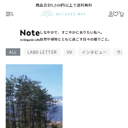
商品合計5,500円以上で送料無料
しなやかで、すこやかにありたい私へ。
自然や植物とともに過ごす日々の綴りごと。
ALL
LABO LETTER
UV
インタビュー
ヴェ