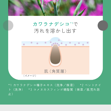
カワラナデシコ
で
*1
汚れを溶かし出す
*1 カワラナデシコ種子エキス（洗浄／保湿） *2 ベントナイ
ト（洗浄） *3 コメヌカスフィンゴ糖脂質（保湿／肌荒れ防
止）