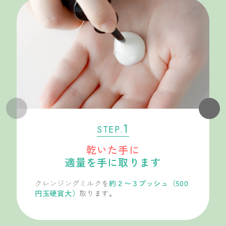
1
STEP.
乾いた手に
適量を手に取ります
クレンジングミルクを
約２〜３プッシュ（500
円玉硬貨大）
取ります。