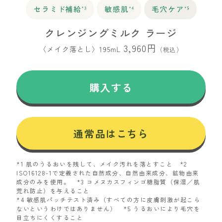
クレンジングミルク ラージ
3,960円
〈メイク落とし〉195mL
（税込）
購入する
通常品はこちら
*1 肌のうるおいを残して、メイク汚れを落とすこと *2
ISO16128-1で定義された自然成分、自然由来成分、鉱物由来
成分のみを使用。 *3 コメヌカスフィンゴ糖脂質（保湿／肌
荒れ防止）を与えること
*4 敏感肌パッチテスト済み（すべての方に皮膚刺激が起こら
ないというわけではありません） *5 うるおいにより毛穴を
目立ちにくくすること