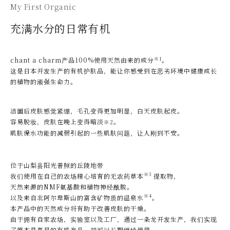
My First Organic
充满水分的日常有机
※1
chant a charm产品100%使用天然由来的成分
。
这是日本开发生产的有机护肤品，能让你感受到在恶劣环境中健康成长
的植物的顽强生命力。
洁面后皮肤感觉紧绷，毛孔变得更加明显，白天皮肤起皮。
容易脱妆，皮肤在晚上变得暗淡
。
※2
肌肤保水功能的减弱引起的一些肌肤问题，让人刚到不安。
位于山梨县阳光普照的丘陵地带
※3
我们使用在自己的农场精心培育的无农药草本
提取物，
天然来源的NMF氨基酸和植物神经酰胺。
※4
以及来自北阿尔卑斯山的富含矿物质的温泉水
。
本产品中的天然成分将有助于改善皮肤的干燥。
由于拥有自家农场，实验室以及工厂，通过一条龙开发生产，我们实现
了原本是高昂的有机产品，却可以长期继续使用。