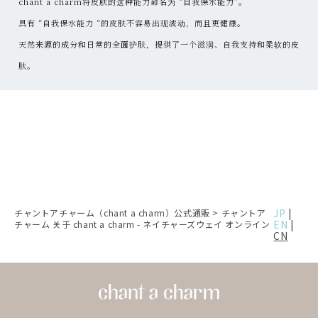
chant a charm将皮肤的这种能力命名为 “自我保水能力”。
具有 “自我保水能力 “的皮肤不容易出现波动，而且更健康。
天然来源的成分和日常的全面护肤，提供了一个滋润、自我支持和柔软的皮
肤。
JP
|
チャントアチャーム（chant a charm）公式通販
>
チャントア
EN
|
チャーム 关于 chant a charm - ネイチャーズウェイ オンライン
CN