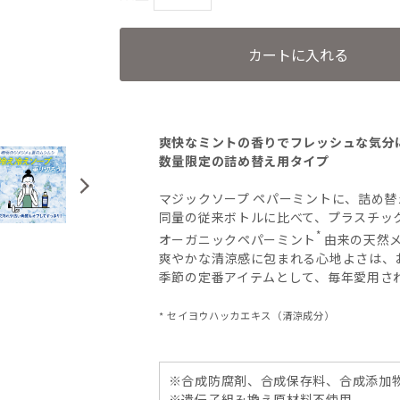
カートに入れる
爽快なミントの香りでフレッシュな気分
数量限定の詰め替え用タイプ
マジックソープ ペパーミントに、詰め
同量の従来ボトルに比べて、プラスチッ
*
オーガニックペパーミント
由来の天然
爽やかな清涼感に包まれる心地よさは、
季節の定番アイテムとして、毎年愛用さ
* セイヨウハッカエキス（清涼成分）
※合成防腐剤、合成保存料、合成添加
※遺伝子組み換え原材料不使用