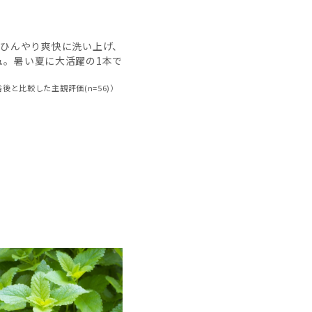
もひんやり爽快に洗い上げ、
ュ。暑い夏に大活躍の1本で
後と比較した主観評価(n=56)）