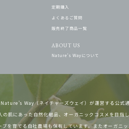
定期購入
よくあるご質問
販売終了商品一覧
ABOUT US
Nature’s Wayについて
ature’s Way（ネイチャーズウェイ）が運営する公式
人の肌にあった自然化粧品、オーガニックコスメを目指
ハーブを育てる自社農場も保有しています。またオーガニ