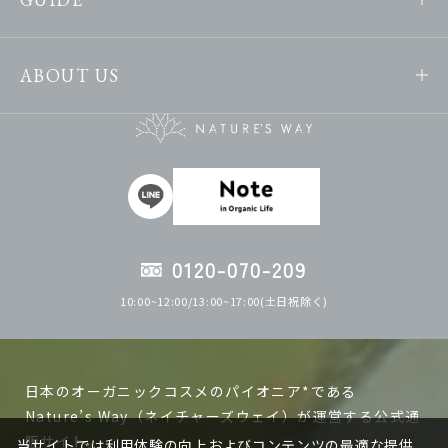
ABOUT US
0120-070-209
10:00~12:00/13:00~17:00(土日祝除く)
日本のオーガニックコスメのパイオニア*である
Nature’s Way（ネイチャーズウェイ）が運営する公式通
販サイト。
当サイトでは利用体験の向上およびコンテンツの最適な提供、