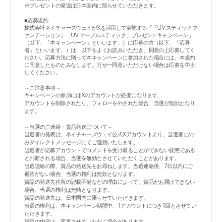
※プレゼントの発送は日本国内に限らせていただきます。
■応募規約
株式会社ネイチャーズウェイがXを活用して実施する「「UV スティック フ
ァンデーション」「UV マーブルスティック」プレゼントキャンペーン」
（以下、「本キャンペーン」といいます。）に応募の方（以下、「応募
者」といいます。）は、以下をよくお読みいただき、同意の上応募してく
ださい。応募方法に則って本キャンペーンに参加された場合には、本規約
に同意したものとみなします。万が一同意いただけない場合は応募を中止
してください。
～ご注意事項～
キャンペーンの参加にはXのアカウントが必要になります。
アカウントを削除されたり、フォローを外された場合、当選が無効となり
ます。
～当選のご連絡・賞品発送について～
当選者の発表は、ネイチャーズウェイ公式Xアカウントより、当選者にの
みダイレクトメッセージにてご連絡いたします。
当選者が応募アカウントでコメントを受け取ることができない状態である
と判断される場合、当選を無効とさせていただくことがあります。
当選連絡の際、賞品の発送先をお尋ねします。当選連絡後、7日以内にご
返答がない場合、当選の権利は無効となります。
賞品の発送先住所の記載不備などの理由によって、賞品がお届けできない
場合、当選の権利は無効となります。
賞品の発送先は、日本国内に限らせていただきます。
当選の権利は、本キャンペーン期間中、1アカウントにつき1回とさせてい
ただきます。
賞品の内容は、変更させていただく場合があります。