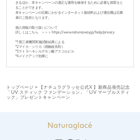
きるほか、本キャンペーンの適正な運用を確保するために必要な措置をと
ることができます。
本キャンペーンの応募にかかるインターネット接続料および通信費は応募
者のご負担となります。
個人情報の取り扱いについて
詳しくはこちら ＞＞＞
https://www.naturesway.jp/help/privacy
*1第三者機関実施試験結果による
*2マイカ・シリカ（感触改良剤 ）
*3テトラヘキシルデカン酸アスコルビル
*4メイクアップ効果に
トップページ
>
【ナチュラグラッセ公式X 】新商品発売記念
「UV スティック ファンデーション」「UV マーブルスティ
ック」プレゼントキャンペーン