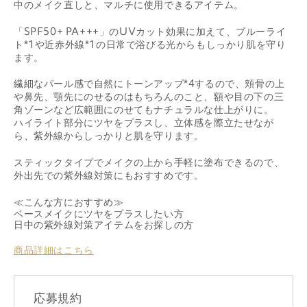
中のメイク直しと、マルチに使用できるアイテム。
「SPF50+ PA+++」のUVカット効果に加えて、ブルーライ
ト*1や近赤外線*1の日常で浴びる光からもしっかり肌を守り
ます。
繊細なパール感で自然にトーンアップ*4するので、頬骨の上
や鼻先、顎先にのせるのはもちろんのこと、額や目の下の三
角ゾーンなど広範囲にのせてもナチュラルな仕上がりに。
ハイライト部分にツヤをプラスし、立体感を際立たせなが
ら、紫外線からしっかりと肌を守ります。
スティックタイプでメイクの上から手軽に塗布できるので、
外出先での紫外線対策にもおすすめです。
≪こんな方におすすめ≫
ベースメイクにツヤをプラスしたい方
日中の紫外線対策アイテムをお探しの方
商品詳細はこちら
応募規約