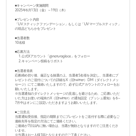
■キャンペーン実施期間
2025年6月13日（金）～19日（木）
■プレゼント内容
「UV スティック ファンデーション」もしくは「UV マーブルスティック」
の現品どちらかをプレゼント
■当選者数
10名様
■応募方法
公式Xアカウント「@naturaglace」をフォロー
キャンペーン投稿をリポスト
■当選者発表
応募締め切り後、厳正なる抽選の上、当選者5名様を決定し、当選者にプ
レゼントのご送付についての詳細をX（旧twitter） DM（ダイレクトメッ
セージ）にてご連絡いたしますので、必ず公式アカウントのフォローをお
願いいたします。
※当選通知のダイレクトメッセージの見逃しを避けるため、ご応募いただ
いた方はお使いの端末のX（旧twitter）の通知設定（プッシュ通知）を6～
7月中はオンにご設定いただきますようお願いいたします。
■ご注意点
当選通知受信後、指定の期限までにプレゼントをご送付する際に必要なご
連絡先等を指定の方法にてご連絡ください。
ご連絡が7日以内に無い場合は、当選が無効となりますのでご注意くださ
いませ。
※当選はお一人様1回となりますのでご了承ください。