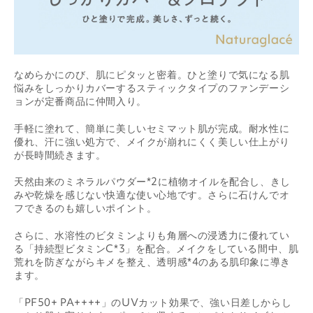
なめらかにのび、肌にピタッと密着。ひと塗りで気になる肌
悩みをしっかりカバーするスティックタイプのファンデーシ
ョンが定番商品に仲間入り。
手軽に塗れて、簡単に美しいセミマット肌が完成。耐水性に
優れ、汗に強い処方で、メイクが崩れにくく美しい仕上がり
が長時間続きます。
天然由来のミネラルパウダー*2に植物オイルを配合し、きし
みや乾燥を感じない快適な使い心地です。さらに石けんでオ
フできるのも嬉しいポイント。
さらに、水溶性のビタミンよりも角層への浸透力に優れてい
る「持続型ビタミンC*3」を配合。メイクをしている間中、肌
荒れを防ぎながらキメを整え、透明感*4のある肌印象に導き
ます。
「PF50+ PA++++」のUVカット効果で、強い日差しからし