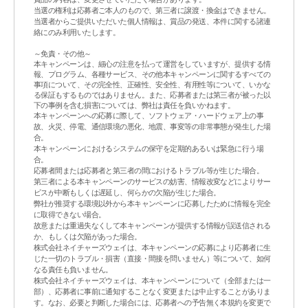
当選の権利は応募者ご本人のもので、第三者に譲渡・換金はできません。
当選者からご提供いただいた個人情報は、賞品の発送、本件に関する諸連
絡にのみ利用いたします。
～免責・その他～
本キャンペーンは、細心の注意を払って運営をしていますが、提供する情
報、プログラム、各種サービス、その他本キャンペーンに関するすべての
事項について、その完全性、正確性、安全性、有用性等について、いかな
る保証もするものではありません。また、応募者または第三者が被った以
下の事例を含む損害については、弊社は責任を負いかねます。
本キャンペーンへの応募に際して、ソフトウェア・ハードウェア上の事
故、火災、停電、通信環境の悪化、地震、事変等の非常事態が発生した場
合。
本キャンペーンにおけるシステムの保守を定期的あるいは緊急に行う場
合。
応募者間または応募者と第三者の間におけるトラブル等が生じた場合。
第三者による本キャンペーンのサービスの妨害、情報改変などによりサー
ビスが中断もしくは遅延し、何らかの欠陥が生じた場合。
弊社が推奨する環境以外から本キャンペーンに応募したために情報を完全
に取得できない場合。
故意または重過失なくして本キャンペーンが提供する情報が誤送信される
か、もしくは欠陥があった場合。
株式会社ネイチャーズウェイは、本キャンペーンの応募により応募者に生
じた一切のトラブル・損害（直接・間接を問いません）等について、如何
なる責任も負いません。
株式会社ネイチャーズウェイは、本キャンペーンについて（全部または一
部）、応募者に事前に通知することなく変更または中止することがありま
す。なお、必要と判断した場合には、応募者への予告無く本規約を変更で